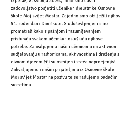
U petak, 8. svibnja 2026., imali smo čast i
zadovoljstvo posjetiti učenike i djelatnike Osnovne
POSLOVNO-PRAVNI TEHNIČAR
škole Moj svijet Mostar. Zajedno smo obilježili njihov
51. rođendan i Dan škole. S oduševljenjem smo
GALERIJA
promatrali kako s pažnjom i razumijevanjem
KONTAKT
pristupaju svakom učeniku i osluškuju njihove
potrebe. Zahvaljujemo našim učenicima na aktivnom
sudjelovanju u radionicama, aktivnostima i druženju s
divnom djecom čiji su osmijeh i sreća neprocjenjivi.
Zahvaljujemo i našim prijateljima iz Osnovne škole
Moj svijet Mostar na pozivu te se radujemo budućim
susretima.