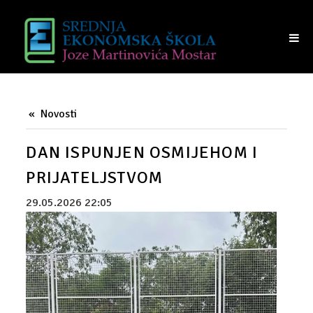
NASTAVA
UČENICI
TRAJANJE SATI
RASPORED UČIONICA
Novosti
VIJEĆE UČENIKA
DAN ISPUNJEN OSMIJEHOM I
RODITELJI
PRIJATELJSTVOM
PRIJAM RODITELJA
29.05.2026 22:05
RAZREDI I RAZREDNICI
VIJEĆE RODITELJA
IZVANREDNI POLAZNICI