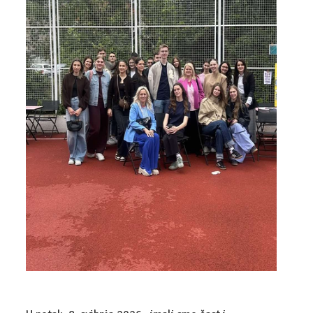
UPIS
ZANIMANJA
DIGITALNI MARKETING
EKONOMIST
POSLOVNA INFORMATIKA
KOMERCIJALIST
UPRAVNI REFERENT
CARINSKI TEHNIČAR
ADMINISTRATIVNI TAJNIK
TEHNIČAR ZA BANKARSTVO I OSIGURANJE
FINANCIJSKO-RAČUNOVODSTVENI TEHNIČAR