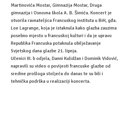
Martinovića Mostar, Gimnazija Mostar, Druga
POSLOVNO-PRAVNI TEHNIČAR
gimnazija i Osnovna škola A. B. Šimića. Koncert je
otvorila ravnateljica Francuskog instituta u BiH, gđa.
GALERIJA
Loe Lagrange, koja je istaknula kako glazba zauzima
posebno mjesto u francuskoj kulturi i da je upravo
KONTAKT
Republika Francuska potaknula obilježavanje
Svjetskog dana glazbe 21. lipnja.
Učenici III. b odjela, Danni Kulidžan i Dominik Vidović,
napravili su video o povijesti francuske glazbe od
sredine prošloga stoljeća do danas te su bili i
tehnička podrška u realizaciji koncerta.