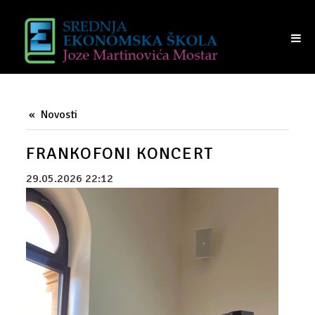
NASTAVA
UČENICI
TRAJANJE SATI
RASPORED UČIONICA
Novosti
VIJEĆE UČENIKA
FRANKOFONI KONCERT
RODITELJI
29.05.2026 22:12
PRIJAM RODITELJA
RAZREDI I RAZREDNICI
VIJEĆE RODITELJA
IZVANREDNI POLAZNICI