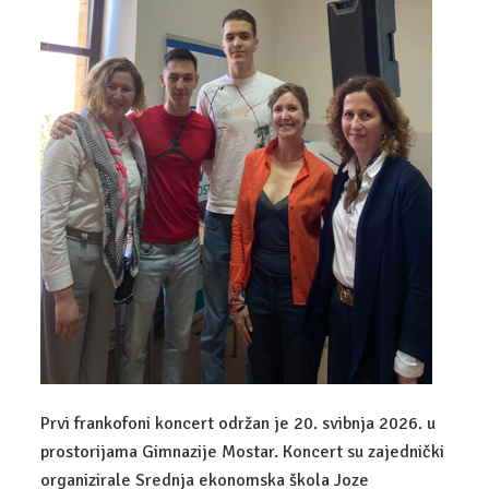
UPIS
ZANIMANJA
DIGITALNI MARKETING
EKONOMIST
POSLOVNA INFORMATIKA
KOMERCIJALIST
UPRAVNI REFERENT
CARINSKI TEHNIČAR
ADMINISTRATIVNI TAJNIK
Prvi frankofoni koncert održan je 20. svibnja 2026. u
TEHNIČAR ZA BANKARSTVO I OSIGURANJE
prostorijama Gimnazije Mostar. Koncert su zajednički
organizirale Srednja ekonomska škola Joze
FINANCIJSKO-RAČUNOVODSTVENI TEHNIČAR