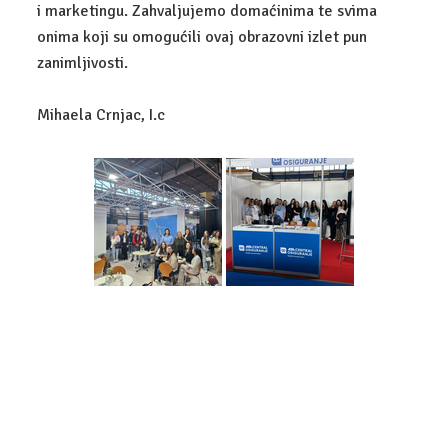
i marketingu. Zahvaljujemo domaćinima te svima
onima koji su omogućili ovaj obrazovni izlet pun
POSLOVNO-PRAVNI TEHNIČAR
zanimljivosti.
GALERIJA
Mihaela Crnjac, I.c
KONTAKT