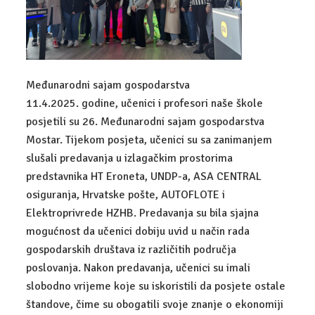
UPIS
ZANIMANJA
DIGITALNI MARKETING
Međunarodni sajam gospodarstva
EKONOMIST
11.4.2025. godine, učenici i profesori naše škole
posjetili su 26. Međunarodni sajam gospodarstva
POSLOVNA INFORMATIKA
Mostar. Tijekom posjeta, učenici su sa zanimanjem
KOMERCIJALIST
slušali predavanja u izlagačkim prostorima
predstavnika HT Eroneta, UNDP-a, ASA CENTRAL
UPRAVNI REFERENT
osiguranja, Hrvatske pošte, AUTOFLOTE i
Elektroprivrede HZHB. Predavanja su bila sjajna
CARINSKI TEHNIČAR
mogućnost da učenici dobiju uvid u način rada
gospodarskih društava iz različitih područja
ADMINISTRATIVNI TAJNIK
poslovanja. Nakon predavanja, učenici su imali
TEHNIČAR ZA BANKARSTVO I OSIGURANJE
slobodno vrijeme koje su iskoristili da posjete ostale
štandove, čime su obogatili svoje znanje o ekonomiji
FINANCIJSKO-RAČUNOVODSTVENI TEHNIČAR