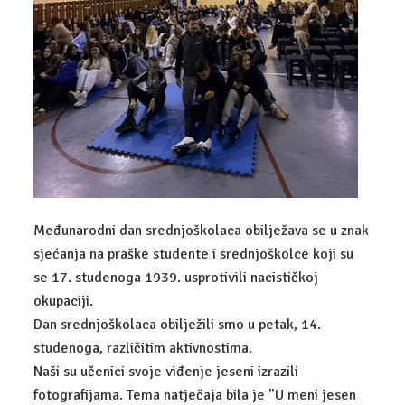
UPIS
ZANIMANJA
DIGITALNI MARKETING
EKONOMIST
POSLOVNA INFORMATIKA
KOMERCIJALIST
Međunarodni dan srednjoškolaca obilježava se u znak
UPRAVNI REFERENT
sjećanja na praške studente i srednjoškolce koji su
se 17. studenoga 1939. usprotivili nacističkoj
CARINSKI TEHNIČAR
okupaciji.
ADMINISTRATIVNI TAJNIK
Dan srednjoškolaca obilježili smo u petak, 14.
studenoga, različitim aktivnostima.
TEHNIČAR ZA BANKARSTVO I OSIGURANJE
Naši su učenici svoje viđenje jeseni izrazili
fotografijama. Tema natječaja bila je "U meni jesen
FINANCIJSKO-RAČUNOVODSTVENI TEHNIČAR