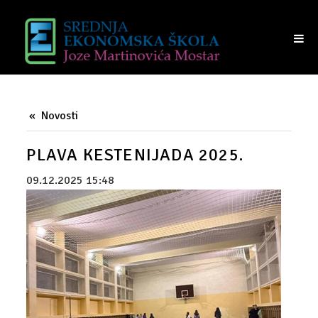
NASTAVA
UČENICI
TRAJANJE SATI
RASPORED UČIONICA
Novosti
VIJEĆE UČENIKA
PLAVA KESTENIJADA 2025.
RODITELJI
09.12.2025 15:48
PRIJAM RODITELJA
RAZREDI I RAZREDNICI
VIJEĆE RODITELJA
IZVANREDNI POLAZNICI