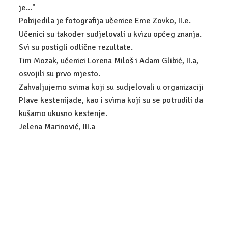
je..."
POSLOVNO-PRAVNI TEHNIČAR
Pobijedila je fotografija učenice Eme Zovko, II.e.
Učenici su također sudjelovali u kvizu općeg znanja.
GALERIJA
Svi su postigli odlične rezultate.
Tim Mozak, učenici Lorena Miloš i Adam Glibić, II.a,
KONTAKT
osvojili su prvo mjesto.
Zahvaljujemo svima koji su sudjelovali u organizaciji
Plave kestenijade, kao i svima koji su se potrudili da
kušamo ukusno kestenje.
Jelena Marinović, III.a