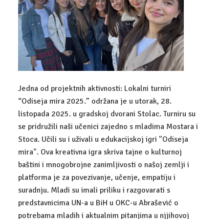
UPIS
ZANIMANJA
DIGITALNI MARKETING
EKONOMIST
POSLOVNA INFORMATIKA
Jedna od projektnih aktivnosti: Lokalni turniri
“Odiseja mira 2025.” održana je u utorak, 28.
KOMERCIJALIST
listopada 2025. u gradskoj dvorani Stolac. Turniru su
se pridružili naši učenici zajedno s mladima Mostara i
UPRAVNI REFERENT
Stoca. Učili su i uživali u edukacijskoj igri "Odiseja
mira". Ova kreativna igra skriva tajne o kulturnoj
CARINSKI TEHNIČAR
baštini i mnogobrojne zanimljivosti o našoj zemlji i
ADMINISTRATIVNI TAJNIK
platforma je za povezivanje, učenje, empatiju i
suradnju. Mladi su imali priliku i razgovarati s
TEHNIČAR ZA BANKARSTVO I OSIGURANJE
predstavnicima UN-a u BiH u OKC-u Abrašević o
potrebama mladih i aktualnim pitanjima u njjihovoj
FINANCIJSKO-RAČUNOVODSTVENI TEHNIČAR