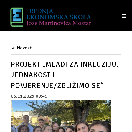
NASTAVA
UČENICI
TRAJANJE SATI
RASPORED UČIONICA
Novosti
VIJEĆE UČENIKA
PROJEKT „MLADI ZA INKLUZIJU,
RODITELJI
JEDNAKOST I
PRIJAM RODITELJA
POVJERENJE/ZBLIŽIMO SE“
RAZREDI I RAZREDNICI
03.11.2025 09:49
VIJEĆE RODITELJA
IZVANREDNI POLAZNICI