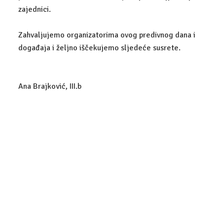
zajednici.
POSLOVNO-PRAVNI TEHNIČAR
Zahvaljujemo organizatorima ovog predivnog dana i
GALERIJA
događaja i željno iščekujemo sljedeće susrete.
KONTAKT
Ana Brajković, III.b