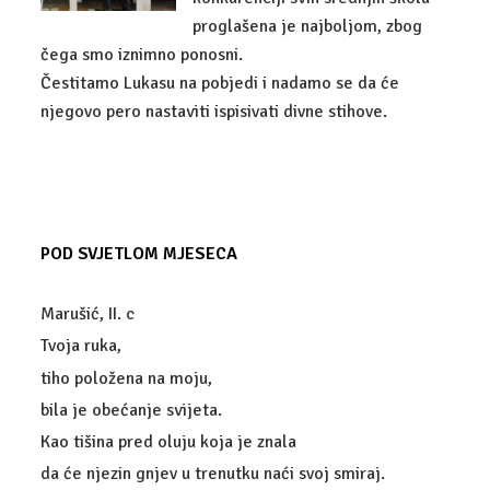
UPIS
proglašena je najboljom, zbog
ZANIMANJA
čega smo iznimno ponosni.
Čestitamo Lukasu na pobjedi i nadamo se da će
DIGITALNI MARKETING
njegovo pero nastaviti ispisivati divne stihove.
EKONOMIST
POSLOVNA INFORMATIKA
KOMERCIJALIST
POD SVJETLOM MJESECA
UPRAVNI REFERENT
Marušić, II. c
CARINSKI TEHNIČAR
Tvoja ruka,
tiho položena na moju,
ADMINISTRATIVNI TAJNIK
bila je obećanje svijeta.
TEHNIČAR ZA BANKARSTVO I OSIGURANJE
Kao tišina pred oluju koja je znala
da će njezin gnjev u trenutku naći svoj smiraj.
FINANCIJSKO-RAČUNOVODSTVENI TEHNIČAR