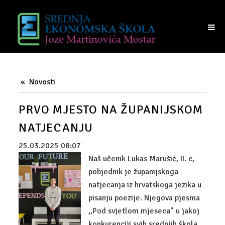
NASTAVA
UČENICI
TRAJANJE SATI
RASPORED UČIONICA
Novosti
VIJEĆE UČENIKA
PRVO MJESTO NA ŽUPANIJSKOM
RODITELJI
NATJECANJU
PRIJAM RODITELJA
25.03.2025 08:07
Naš učenik Lukas Marušić, II. c,
RAZREDI I RAZREDNICI
pobjednik je županijskoga
VIJEĆE RODITELJA
natjecanja iz hrvatskoga jezika u
pisanju poezije. Njegova pjesma
IZVANREDNI POLAZNICI
,,Pod svjetlom mjeseca" u jakoj
konkurenciji svih srednjih škola