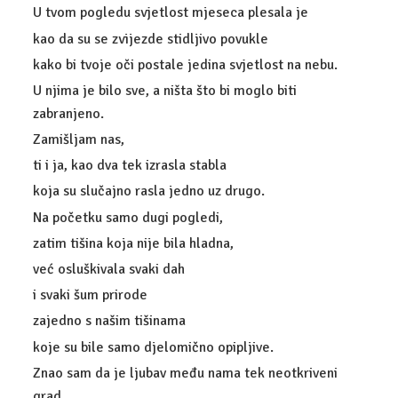
U tvom pogledu svjetlost mjeseca plesala je
POSLOVNO-PRAVNI TEHNIČAR
kao da su se zvijezde stidljivo povukle
kako bi tvoje oči postale jedina svjetlost na nebu.
GALERIJA
U njima je bilo sve, a ništa što bi moglo biti
zabranjeno.
KONTAKT
Zamišljam nas,
ti i ja, kao dva tek izrasla stabla
koja su slučajno rasla jedno uz drugo.
Na početku samo dugi pogledi,
zatim tišina koja nije bila hladna,
već osluškivala svaki dah
i svaki šum prirode
zajedno s našim tišinama
koje su bile samo djelomično opipljive.
Znao sam da je ljubav među nama tek neotkriveni
grad