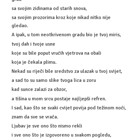
sa svojim zidinama od starih snova,
sa svojim prozorima kroz koje nikad nitko nije
gledao.
A ipak, u tom neotkrivenom gradu bio je tvoj miris,
tvoj dah i tvoje usne
koje su bile poput vrućih vjetrova na obali
koja je čekala plimu.
Nekad su riječi bile sredstvo za ulazak u tvoj svijet,
a sad to su samo slike tvoga lica u zoru
kad sunce zalazi za obzor,
a tišina u mom srcu postaje najljepši refren.
I sad, kao što se svaki cvijet povija pod težinom noći,
znam da sve se vraća.
Ljubav je sve ono što nismo rekli
i sve ono što je izgovoreno u svakom pogledu,