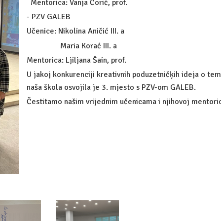
Mentorica: Vanja Ćorić, prof.
- PZV GALEB
Učenice: Nikolina Aničić III. a
Maria Korać III. a
Mentorica: Ljiljana Šain, prof.
U jakoj konkurenciji kreativnih poduzetničķih ideja o temi
naša škola osvojila je 3. mjesto s PZV-om GALEB.
Čestitamo našim vrijednim učenicama i njihovoj mentoric