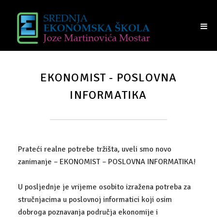
NASTAVA
UČENICI
TRAJANJE SATI
RASPORED UČIONICA
EKONOMIST - POSLOVNA
VIJEĆE UČENIKA
INFORMATIKA
RODITELJI
PRIJAM RODITELJA
Prateći realne potrebe tržišta, uveli smo novo
RAZREDI I RAZREDNICI
zanimanje – EKONOMIST – POSLOVNA INFORMATIKA!
VIJEĆE RODITELJA
U posljednje je vrijeme osobito izražena potreba za
IZVANREDNI POLAZNICI
stručnjacima u poslovnoj informatici koji osim
dobroga poznavanja područja ekonomije i