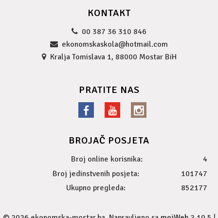
KONTAKT
00 387 36 310 846
ekonomskaskola@hotmail.com
Kralja Tomislava 1, 88000 Mostar BiH
PRATITE NAS
BROJAČ POSJETA
Broj online korisnika:
4
Broj jedinstvenih posjeta:
101747
Ukupno pregleda:
852177
© 2026 ekonomska-mostar.ba. Napravljeno sa
mojWeb
2.10.5 |