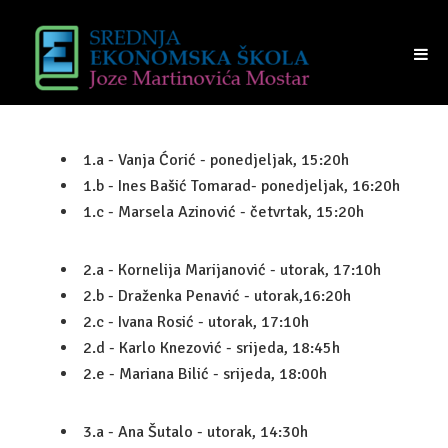
NASTAVA
UČENICI
TRAJANJE SATI
RASPORED UČIONICA
1.a - Vanja Ćorić - ponedjeljak, 15:20h
1.b - Ines Bašić Tomarad- ponedjeljak, 16:20h
VIJEĆE UČENIKA
1.c - Marsela Azinović - četvrtak, 15:20h
RODITELJI
2.a - Kornelija Marijanović - utorak, 17:10h
PRIJAM RODITELJA
2.b - Draženka Penavić - utorak,16:20h
RAZREDI I RAZREDNICI
2.c - Ivana Rosić - utorak, 17:10h
2.d - Karlo Knezović - srijeda, 18:45h
VIJEĆE RODITELJA
2.e - Mariana Bilić - srijeda, 18:00h
IZVANREDNI POLAZNICI
3.a - Ana Šutalo - utorak, 14:30h