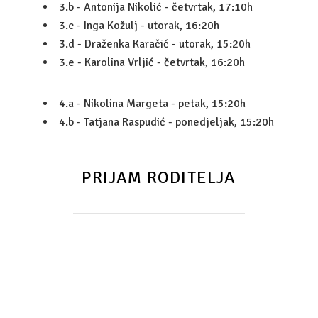
UPIS
3.b - Antonija Nikolić - četvrtak, 17:10h
3.c - Inga Kožulj - utorak, 16:20h
ZANIMANJA
3.d - Draženka Karačić - utorak, 15:20h
3.e - Karolina Vrljić - četvrtak, 16:20h
DIGITALNI MARKETING
EKONOMIST
4.a - Nikolina Margeta - petak, 15:20h
4.b - Tatjana Raspudić - ponedjeljak, 15:20h
POSLOVNA INFORMATIKA
KOMERCIJALIST
PRIJAM RODITELJA
UPRAVNI REFERENT
CARINSKI TEHNIČAR
ADMINISTRATIVNI TAJNIK
TEHNIČAR ZA BANKARSTVO I OSIGURANJE
FINANCIJSKO-RAČUNOVODSTVENI TEHNIČAR